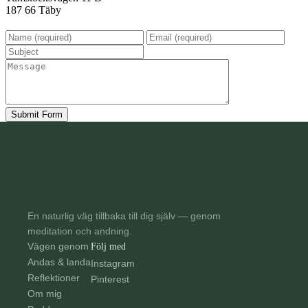
187 66 Täby
En naturlig väg tillbaka till dig själv — genom
meditation och andning.
Vägen genom
Följ med
Andas & landa
Instagram
Reflektioner
Pinterest
Om mig