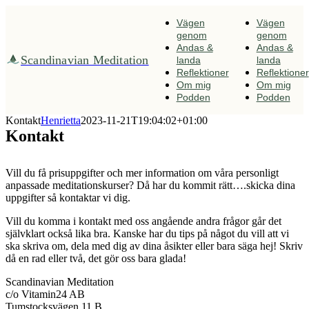
Fortsätt
till
Vägen
Vägen
innehållet
genom
genom
Andas &
Andas &
Scandinavian Meditation
landa
landa
Reflektioner
Reflektioner
Om mig
Om mig
Podden
Podden
Kontakt
Henrietta
2023-11-21T19:04:02+01:00
Kontakt
Vill du få prisuppgifter och mer information om våra personligt
anpassade meditationskurser? Då har du kommit rätt….skicka dina
uppgifter så kontaktar vi dig.
Vill du komma i kontakt med oss angående andra frågor går det
självklart också lika bra. Kanske har du tips på något du vill att vi
ska skriva om, dela med dig av dina åsikter eller bara säga hej! Skriv
då en rad eller två, det gör oss bara glada!
Scandinavian Meditation
c/o Vitamin24 AB
Tumstocksvägen 11 B