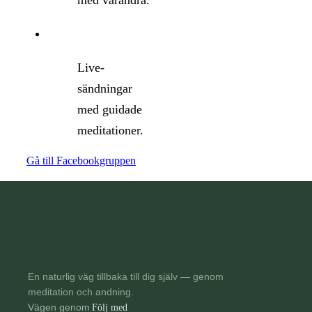
med varandra.
Live-
sändningar
med guidade
meditationer.
Gå till Facebookgruppen
En naturlig väg tillbaka till dig själv — genom
meditation och andning.
Vägen genom
Följ med