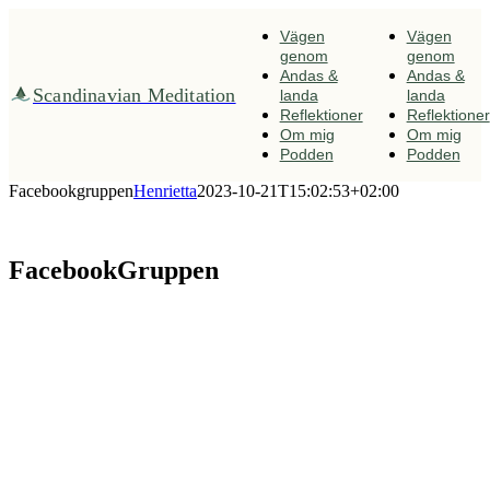
Fortsätt
till
Vägen
Vägen
innehållet
genom
genom
Andas &
Andas &
Scandinavian Meditation
landa
landa
Reflektioner
Reflektioner
Om mig
Om mig
Podden
Podden
Facebookgruppen
Henrietta
2023-10-21T15:02:53+02:00
FacebookGruppen