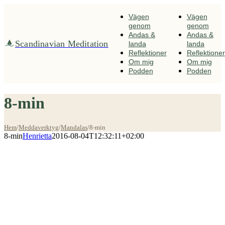
Fortsätt
till
Vägen
Vägen
innehållet
genom
genom
Andas &
Andas &
Scandinavian Meditation
landa
landa
Reflektioner
Reflektioner
Om mig
Om mig
Podden
Podden
8-min
Hem
/
Meddaverktyg
/
Mandalas
/
8-min
8-min
Henrietta
2016-08-04T12:32:11+02:00