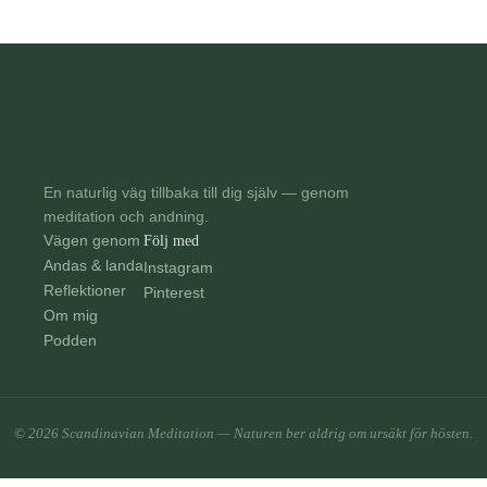
En naturlig väg tillbaka till dig själv — genom
meditation och andning.
Vägen genom
Följ med
Andas & landa
Instagram
Reflektioner
Pinterest
Om mig
Podden
© 2026 Scandinavian Meditation — Naturen ber aldrig om ursäkt för hösten.