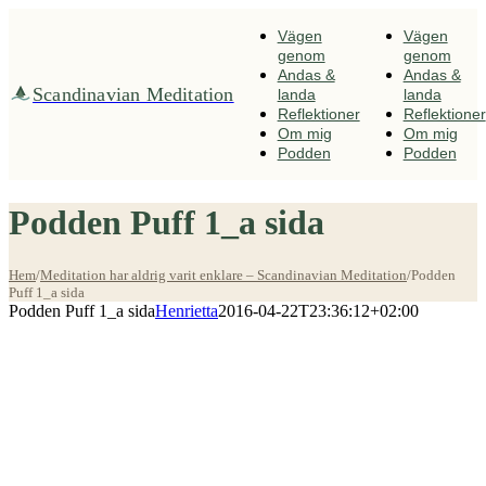
Fortsätt
till
Vägen
Vägen
innehållet
genom
genom
Andas &
Andas &
Scandinavian Meditation
landa
landa
Reflektioner
Reflektioner
Om mig
Om mig
Podden
Podden
Podden Puff 1_a sida
Hem
/
Meditation har aldrig varit enklare – Scandinavian Meditation
/
Podden
Puff 1_a sida
Podden Puff 1_a sida
Henrietta
2016-04-22T23:36:12+02:00