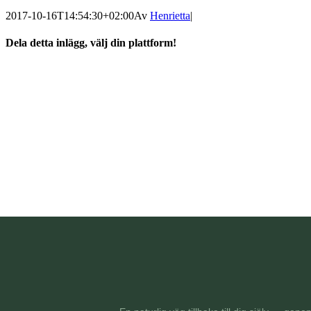
2017-10-16T14:54:30+02:00
Av
Henrietta
|
Dela detta inlägg, välj din plattform!
facebook
twitter
linkedin
tumblr
pinterest
E-
post