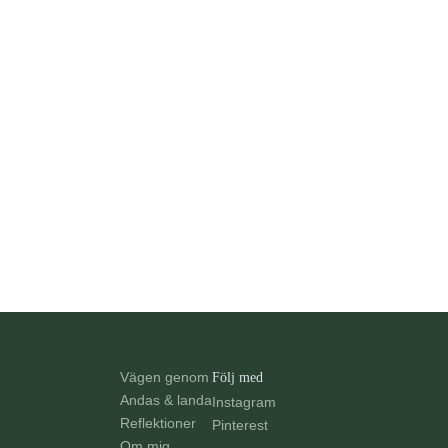
Vägen genom
Följ med
Andas & landa
Instagram
Reflektioner
Pinterest
Om mig