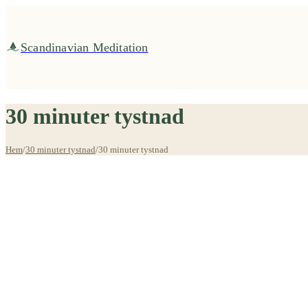
Fortsätt
till
innehållet
Scandinavian Meditation
30 minuter tystnad
Hem
/
30 minuter tystnad
/
30 minuter tystnad