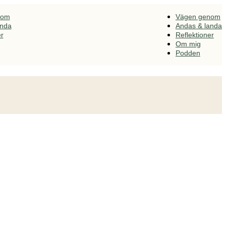
nom
Vägen genom
anda
Andas & landa
er
Reflektioner
Om mig
Podden