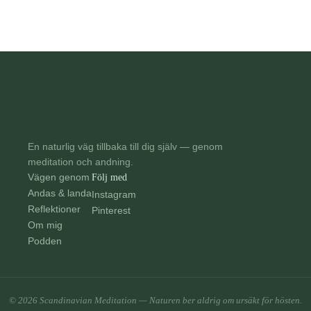
En naturlig väg tillbaka till dig själv — genom
meditation och andning.
Vägen genom
Följ med
Andas & landa
Instagram
Reflektioner
Pinterest
Om mig
Podden
© 2026 Scandinavian Meditation — Naturen ber aldrig om ursäkt för hösten.