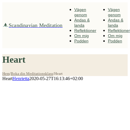
Fortsätt
till
Vägen
Vägen
innehållet
genom
genom
Andas &
Andas &
Scandinavian Meditation
landa
landa
Reflektioner
Reflektioner
Om mig
Om mig
Podden
Podden
Heart
Hem
/
Boka din Meditationsklass
/
Heart
Heart
Henrietta
2020-05-27T16:13:46+02:00