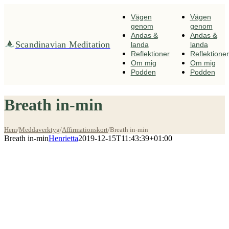
Fortsätt
till
Vägen
Vägen
innehållet
genom
genom
Andas &
Andas &
Scandinavian Meditation
landa
landa
Reflektioner
Reflektioner
Om mig
Om mig
Podden
Podden
Breath in-min
Hem
/
Meddaverktyg
/
Affirmationskort
/
Breath in-min
Breath in-min
Henrietta
2019-12-15T11:43:39+01:00