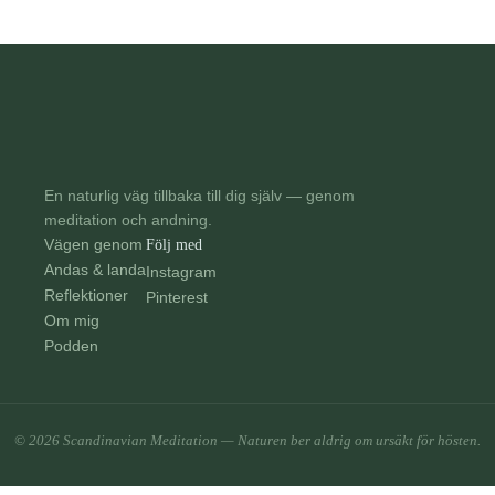
En naturlig väg tillbaka till dig själv — genom
meditation och andning.
Vägen genom
Följ med
Andas & landa
Instagram
Reflektioner
Pinterest
Om mig
Podden
© 2026 Scandinavian Meditation — Naturen ber aldrig om ursäkt för hösten.