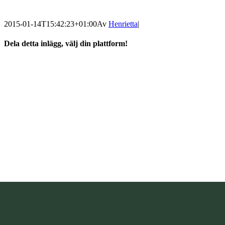
2015-01-14T15:42:23+01:00
Av
Henrietta
|
Dela detta inlägg, välj din plattform!
facebook
twitter
linkedin
tumblr
pinterest
E-
post