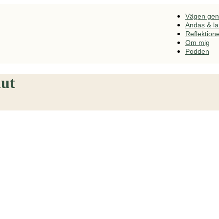
Vägen ge
Andas & l
Reflektion
Om mig
Podden
lut