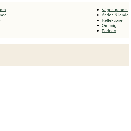
nom
Vägen genom
anda
Andas & landa
er
Reflektioner
Om mig
Podden