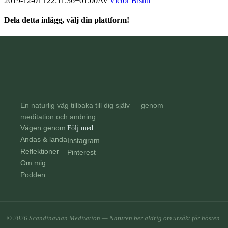
2019-12-01T22:11:36+01:00
Av
Victor Bishti
|
Dela detta inlägg, välj din plattform!
facebook
twitter
linkedin
tumblr
pinterest
E-
post
En naturlig väg tillbaka till dig själv — genom
meditation och andning.
Vägen genom
Följ med
Andas & landa
Instagram
Reflektioner
Pinterest
Om mig
Podden
© 2026 Scandinavian Meditation — Naturen ber aldrig om ursäkt för hösten.