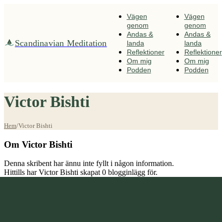
Fortsätt
till
Vägen
Vägen
innehållet
genom
genom
Andas &
Andas &
Scandinavian Meditation
landa
landa
Reflektioner
Reflektioner
Om mig
Om mig
Podden
Podden
Victor Bishti
Hem
/
Victor Bishti
Om
Victor Bishti
Denna skribent har ännu inte fyllt i någon information.
Hittills har Victor Bishti skapat 0 blogginlägg för.