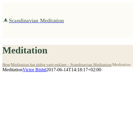
Fortsätt
till
innehållet
Scandinavian Meditation
Meditation
Hem
/
Meditation har aldrig varit enklare – Scandinavian Meditation
/
Meditation
Meditation
Victor Bishti
2017-06-14T14:18:17+02:00