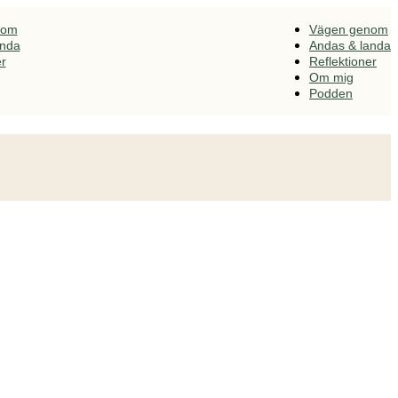
nom
Vägen genom
anda
Andas & landa
er
Reflektioner
Om mig
Podden