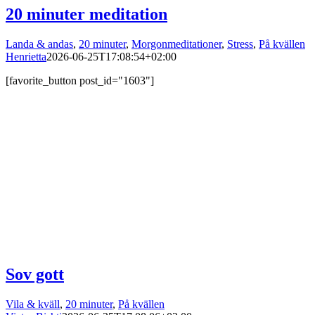
20 minuter meditation
Landa & andas
,
20 minuter
,
Morgonmeditationer
,
Stress
,
På kvällen
Henrietta
2026-06-25T17:08:54+02:00
[favorite_button post_id="1603"]
Sov gott
Vila & kväll
,
20 minuter
,
På kvällen