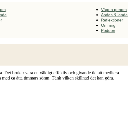
nom
Vägen genom
anda
Andas & landa
er
Reflektioner
Om mig
Podden
ga. Det brukar vara en väldigt effektiv och givande tid att meditera.
on med ca åtta timmars sömn. Tänk vilken skillnad det kan göra.