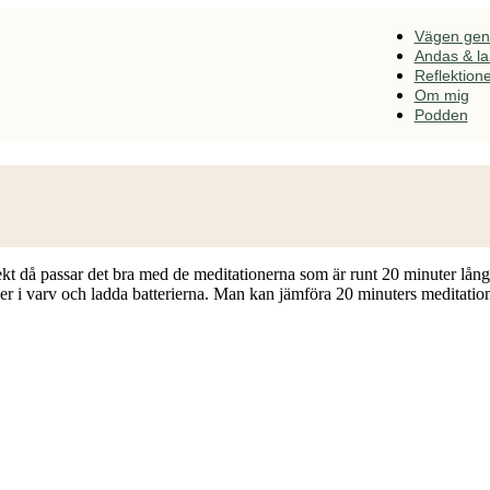
Vägen ge
Andas & l
Reflektion
Om mig
Podden
effekt då passar det bra med de meditationerna som är runt 20 minuter lån
 ner i varv och ladda batterierna. Man kan jämföra 20 minuters meditati