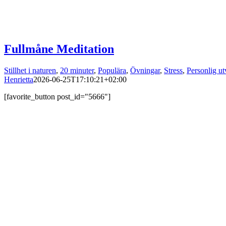
Fullmåne Meditation
Stillhet i naturen
,
20 minuter
,
Populära
,
Övningar
,
Stress
,
Personlig ut
Henrietta
2026-06-25T17:10:21+02:00
[favorite_button post_id="5666"]