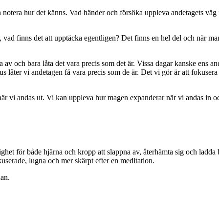
och notera hur det känns. Vad händer och försöka uppleva andetagets väg
lv, vad finns det att upptäcka egentligen? Det finns en hel del och när m
a av och bara låta det vara precis som det är. Vissa dagar kanske ens a
låter vi andetagen få vara precis som de är. Det vi gör är att fokusera 
 när vi andas ut. Vi kan uppleva hur magen expanderar när vi andas in oc
ghet för både hjärna och kropp att slappna av, återhämta sig och ladda ba
kuserade, lugna och mer skärpt efter en meditation.
nan.