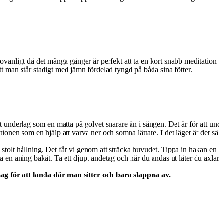
 ovanligt då det många gånger är perfekt att ta en kort snabb meditation 
 att man står stadigt med jämn fördelad tyngd på båda sina fötter.
rt underlag som en matta på golvet snarare än i sängen. Det är för att und
n som en hjälp att varva ner och somna lättare. I det läget är det så kl
och stolt hållning. Det får vi genom att sträcka huvudet. Tippa in hakan e
rna en aning bakåt. Ta ett djupt andetag och när du andas ut låter du axlar
etag för att landa där man sitter och bara slappna av.