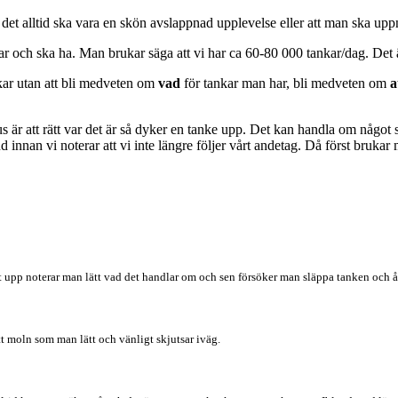
det alltid ska vara en skön avslappnad upplevelse eller att man ska uppn
har och ska ha. Man brukar säga att vi har ca 60-80 000 tankar/dag. Det 
nkar utan att bli medveten om
vad
för tankar man har, bli medveten om
a
 är att rätt var det är så dyker en tanke upp. Det kan handla om något s
nd innan vi noterar att vi inte längre följer vårt andetag. Då först bruk
 upp noterar man lätt vad det handlar om och sen försöker man släppa tanken och åter
r ett moln som man lätt och vänligt skjutsar iväg.