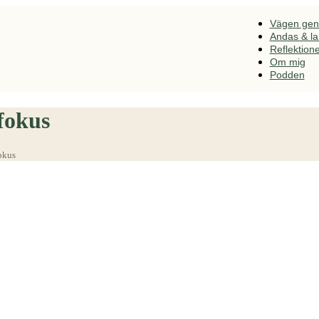
Vägen ge
Andas & l
Reflektion
Om mig
Podden
fokus
okus