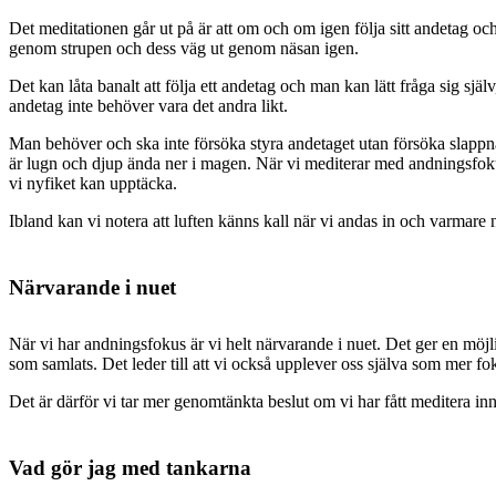
Det meditationen går ut på är att om och om igen följa sitt andetag 
genom strupen och dess väg ut genom näsan igen.
Det kan låta banalt att följa ett andetag och man kan lätt fråga sig sjä
andetag inte behöver vara det andra likt.
Man behöver och ska inte försöka styra andetaget utan försöka slappn
är lugn och djup ända ner i magen. När vi mediterar med andningsfokus 
vi nyfiket kan upptäcka.
Ibland kan vi notera att luften känns kall när vi andas in och varmare
Närvarande i nuet
När vi har andningsfokus är vi helt närvarande i nuet. Det ger en möjli
som samlats. Det leder till att vi också upplever oss själva som mer fo
Det är därför vi tar mer genomtänkta beslut om vi har fått meditera in
Vad gör jag med tankarna