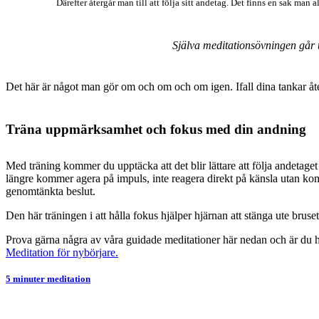
Därefter återgår man till att följa sitt andetag. Det finns en sak ma
Själva meditationsövningen går ut
Det här är något man gör om och om och om igen. Ifall dina tankar åte
Träna uppmärksamhet och fokus med din andning
Med träning kommer du upptäcka att det blir lättare att följa andetage
längre kommer agera på impuls, inte reagera direkt på känsla utan komme
genomtänkta beslut.
Den här träningen i att hålla fokus hjälper hjärnan att stänga ute bruse
Prova gärna några av våra guidade meditationer här nedan och är du hel
Meditation för nybörjare.
5 minuter meditation