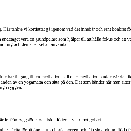
ag. Här tänkte vi kortfattat gå igenom vad det innebär och rent konkre
åta andetaget vara en grundpelare som hjälper till att hålla fokus och ett
n andning och den är enkel att använda.
te har tillgång till en meditationspall eller meditationskudde går det lik
 ena änden av en yogamatta och sitta på den. Det som händer när man sitte
ing i ryggen.
r fri från ryggstödet och båda fötterna vilar mot golvet.
. Detta för att öppna upp i bröstkorgen och låta sin andning flöda fritt.