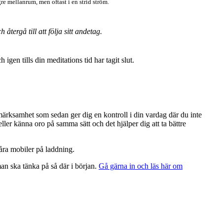
re mellanrum, men oftast i en strid ström.
tergå till att följa sitt andetag.
en tills din meditations tid har tagit slut.
pmärksamhet som sedan ger dig en kontroll i din vardag där du inte
ller känna oro på samma sätt och det hjälper dig att ta bättre
våra mobiler på laddning.
an ska tänka på så där i början.
Gå gärna in och läs här om