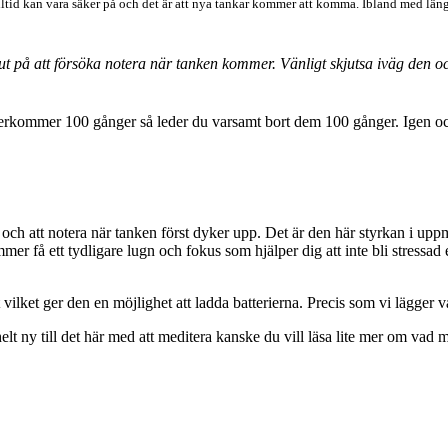
n alltid kan vara säker på och det är att nya tankar kommer att komma. Ibland med läng
 på att försöka notera när tanken kommer. Vänligt skjutsa iväg den och å
rkommer 100 gånger så leder du varsamt bort dem 100 gånger. Igen och ig
t och att notera när tanken först dyker upp. Det är den här styrkan i up
r få ett tydligare lugn och fokus som hjälper dig att inte bli stressad e
t vilket ger den en möjlighet att ladda batterierna. Precis som vi lägger 
t ny till det här med att meditera kanske du vill läsa lite mer om vad m