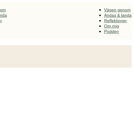
nom
Vägen genom
anda
Andas & landa
er
Reflektioner
Om mig
Podden