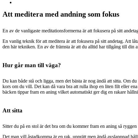
Att meditera med andning som fokus
En av de vanligaste meditationsformerna är att fokusera på sitt andet
En vanlig teknik för att meditera är att fokusera på sitt andetag. Att l
den här tekniken. En av de främsta är att du alltid har tillgång till di
Hur går man till väga?
Du kan både stå och ligga, men det bästa är nog ändå att sitta. Om du in
kors om du vill. Det kan då vara bra att rulla ihop en liten filt eller
bäcken tippar fram en aning vilket automatiskt ger dig en rakare hålln
Att sitta
Sitter du på en stol är det bra om du kommer fram en aning så ryggen ä
Det man vill åstadkomma är en rak, upprätt men ändå avslappnad hållning