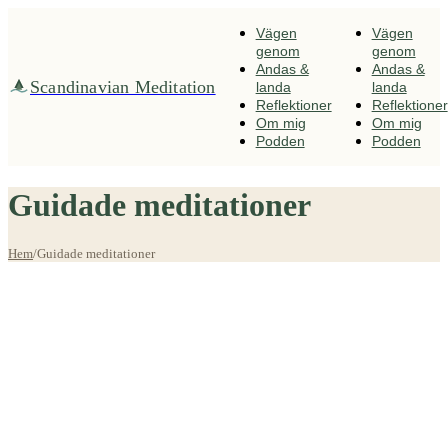
Fortsätt
till
Vägen
Vägen
innehållet
genom
genom
Andas &
Andas &
Scandinavian Meditation
landa
landa
Reflektioner
Reflektioner
Om mig
Om mig
Podden
Podden
Guidade meditationer
Hem
/
Guidade meditationer