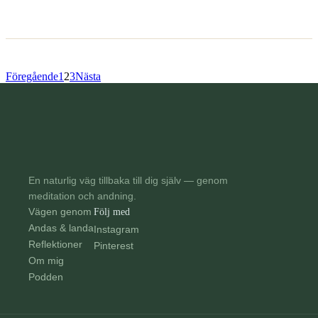
Föregående
1
2
3
Nästa
En naturlig väg tillbaka till dig själv — genom
meditation och andning.
Vägen genom
Följ med
Andas & landa
Instagram
Reflektioner
Pinterest
Om mig
Podden